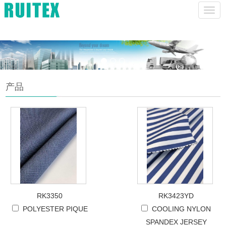
lucas@szhruitex.com
CHINESE
ENGLISH
菜
单
产品
RK3350
RK3423YD
POLYESTER PIQUE
COOLING NYLON
SPANDEX JERSEY