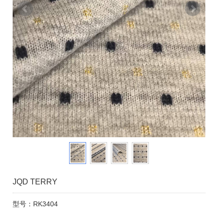
JQD TERRY
型号：RK3404