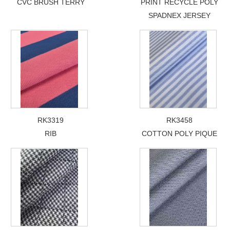
CVC BRUSH TERRY
PRINT RECYCLE POLY
SPADNEX JERSEY
RK3319
RK3458
RIB
COTTON POLY PIQUE