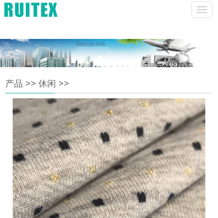
lucas@szhruitex.com
CHINESE
ENGLISH
菜
单
产品
>>
休闲
>>